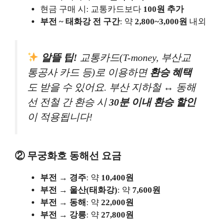
현금 구매 시: 교통카드보다
100원 추가
부전 ~ 태화강 전 구간
: 약
2,800~3,000원
내외
알뜰 팁!
교통카드(T-money, 부산교
통공사 카드 등)로 이용하면
환승 혜택
도 받을 수 있어요. 부산 지하철 ↔ 동해
선 전철 간 환승 시
30분 이내 환승 할인
이 적용됩니다!
② 무궁화호 동해선 요금
부전 → 경주
: 약
10,400원
부전 → 울산(태화강)
: 약
7,600원
부전 → 동해
: 약
22,000원
부전 → 강릉
: 약
27,800원