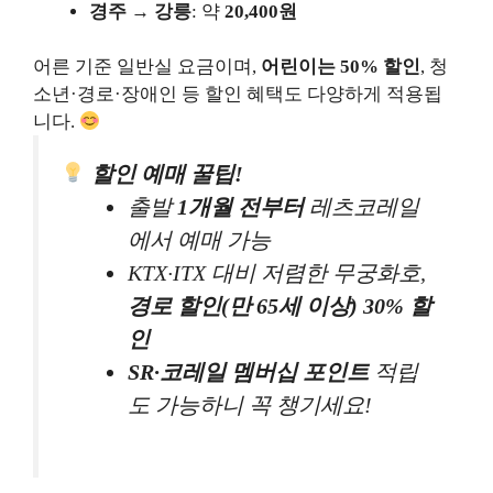
경주 → 강릉
: 약
20,400원
어른 기준 일반실 요금이며,
어린이는 50% 할인
, 청
소년·경로·장애인 등 할인 혜택도 다양하게 적용됩
니다.
할인 예매 꿀팁!
출발
1개월 전부터
레츠코레일
에서 예매 가능
KTX·ITX 대비 저렴한 무궁화호,
경로 할인(만 65세 이상) 30% 할
인
SR·코레일 멤버십 포인트
적립
도 가능하니 꼭 챙기세요!