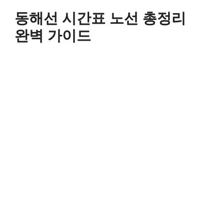
컨
동해선 시간표 노선 총정리
텐
츠
완벽 가이드
로
건
너
뛰
기