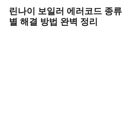
컨
린나이 보일러 에러코드 종류
텐
츠
별 해결 방법 완벽 정리
로
건
너
뛰
기