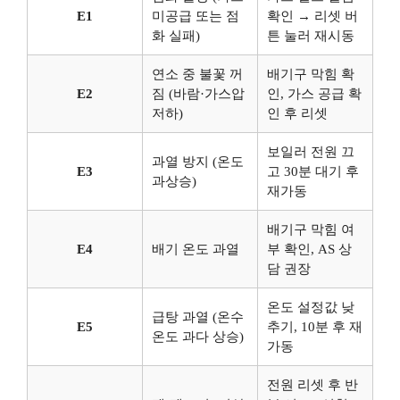
E1
미공급 또는 점
확인 → 리셋 버
화 실패)
튼 눌러 재시동
연소 중 불꽃 꺼
배기구 막힘 확
E2
짐 (바람·가스압
인, 가스 공급 확
저하)
인 후 리셋
보일러 전원 끄
과열 방지 (온도
E3
고 30분 대기 후
과상승)
재가동
배기구 막힘 여
E4
배기 온도 과열
부 확인, AS 상
담 권장
온도 설정값 낮
급탕 과열 (온수
E5
추기, 10분 후 재
온도 과다 상승)
가동
전원 리셋 후 반