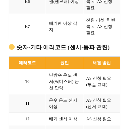
E6
팬(팬모터) 이상
복 시 AS 신청
필요
전원 리셋 후 반
배기팬 이상 감
E7
복 시 AS 신청
지
필요
숫자·기타 에러코드 (센서·동파 관련)
에러코드
원인
해결 방법
난방수 온도 센
AS 신청 필요
10
서(써미스터) 단
(부품 교체)
선·단락
온수 온도 센서
AS 신청 필요
11
이상
(센서 교체)
12
배기 센서 이상
AS 신청 필요