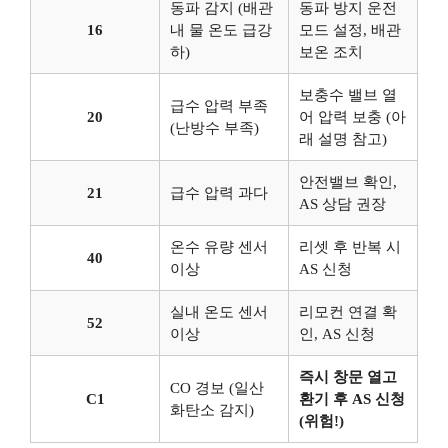
동파 감지 (배관
동파 방지 운전
16
내 물 온도 급강
모드 설정, 배관
하)
보온 조치
보충수 밸브 열
급수 압력 부족
20
어 압력 보충 (아
(난방수 부족)
래 설명 참고)
안전밸브 확인,
21
급수 압력 과다
AS 상담 권장
온수 유량 센서
리셋 후 반복 시
40
이상
AS 신청
실내 온도 센서
리모컨 연결 확
52
이상
인, AS 신청
즉시 창문 열고
CO 경보 (일산
C1
환기 후 AS 신청
화탄소 감지)
(위험!)