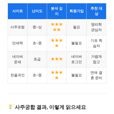
분석 깊
추천 대
사이트
난이도
회원가입
이
상
명리학
사주포럼
중~상
필요
관심자
기초 학
만세력
초~중
불필요
습자
네이버
네이버
가볍게
초급
운세
로그인
참고
연애·결
천을귀인
초~중
불필요
혼 준비
사주궁합 결과, 이렇게 읽으세요