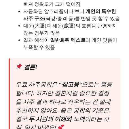
빠져 정확도가 크게 떨어짐
자동화된 알고리즘이다 보니
개인의 특수한
사주 구조
(극강·종격 등)를 반영 못 할 수 있음
대운(大運)과 세운(歲運)의 흐름을 반영하지
않는 경우가 많음
결과 해석이
일반화된 텍스트
라 개인 맞춤이
부족할 수 있음
결론!
무료 사주궁합은
“참고용”
으로는 훌륭
합니다. 하지만 결혼처럼 중요한 결정
을 사주 결과 하나로 좌우하는 건 절대
추천하지 않아요. 좋은 궁합의 기준은
결국
두 사람의 이해와 노력
이라는 사
실, 잊지 마세요!