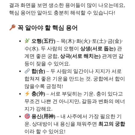
결과 화면을 보면 생소한 용어들이 많이 나오는데요,
핵심 용어만 알아도 충분히 해석할 수 있습니다!
꼭 알아야 할 핵심 용어
오행(五行)
– 목(木)·화(火)·토(土)·금(金)·
수(水). 두 사람의 오행이
상생(서로 돕는)
관
계면 좋은 궁합,
상극(서로 해치는)
관계면 갈
등이 잦을 수 있어요.
합(合)
– 두 사람의 일간이나 지지가 서로
합쳐져 좋은 기운을 만드는 것. 궁합에서 합이
많을수록 긍정적!
충(沖)
– 서로 부딪히는 기운. 충이 있다고
무조건 나쁜 건 아니지만, 갈등과 변화의 에너
지가 강해요.
용신(用神)
– 내 사주에서 가장 필요한 기
운. 상대방이 내 용신을 채워주면
최고의 궁합
이라 할 수 있어요!