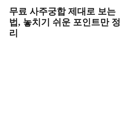
컨
무료 사주궁합 제대로 보는
텐
츠
법, 놓치기 쉬운 포인트만 정
로
리
건
너
뛰
기