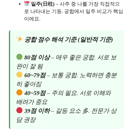
일주(日柱)
– 사주 중 나를 가장 직접적으
로 나타내는 기둥. 궁합에서 일주 비교가 핵심
이에요.
궁합 점수 해석 기준 (일반적 기준)
80점 이상
– 매우 좋은 궁합. 서로 보
완이 잘 됨
60~79점
– 보통 궁합. 노력하면 충분
히 좋아짐
40~59점
– 주의 필요. 서로 이해와
배려가 중요
39점 이하
– 갈등 요소 多. 전문가 상
담 권장