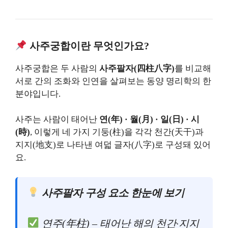
사주궁합이란 무엇인가요?
사주궁합은 두 사람의
사주팔자(四柱八字)
를 비교해
서로 간의 조화와 인연을 살펴보는 동양 명리학의 한
분야입니다.
사주는 사람이 태어난
연(年) · 월(月) · 일(日) · 시
(時)
, 이렇게 네 가지 기둥(柱)을 각각 천간(天干)과
지지(地支)로 나타낸 여덟 글자(八字)로 구성돼 있어
요.
사주팔자 구성 요소 한눈에 보기
연주(年柱) – 태어난 해의 천간·지지