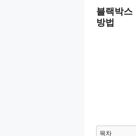
컨
블랙박스 
텐
츠
방법
로
건
너
뛰
기
목차