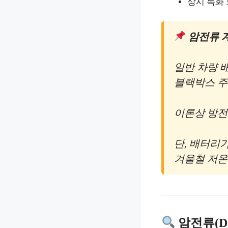
상시 녹화 
암전류 
일반 차량 
블랙박스 주
이론상 방전까지
단, 배터리
겨울철 저온
암전류(Da