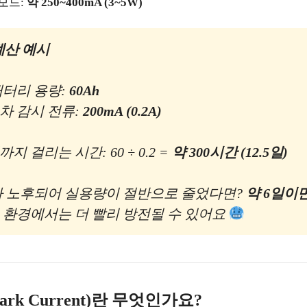
모드:
약 250~400mA (3~5W)
계산 예시
배터리 용량:
60Ah
차 감시 전류:
200mA (0.2A)
 걸리는 시간: 60 ÷ 0.2 =
약 300시간 (12.5일)
가 노후되어 실용량이 절반으로 줄었다면?
약 6일이면
 환경에서는 더 빨리 방전될 수 있어요
rk Current)란 무엇인가요?