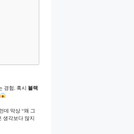
요
 경험. 혹시
블랙
데 막상 “왜 그
분은 생각보다 많지