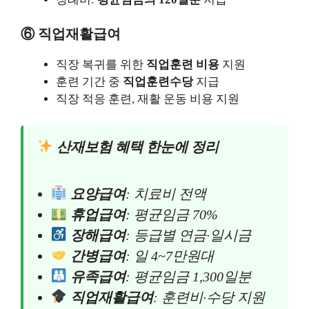
⑥ 직업재활급여
직장 복귀를 위한
직업훈련 비용
지원
훈련 기간 중
직업훈련수당
지급
직장 적응 훈련, 재활 운동 비용 지원
산재보험 혜택 한눈에 정리
요양급여
: 치료비 전액
휴업급여
: 평균임금 70%
장해급여
: 등급별 연금·일시금
간병급여
: 일 4~7만원대
유족급여
: 평균임금 1,300일분
직업재활급여
: 훈련비·수당 지원