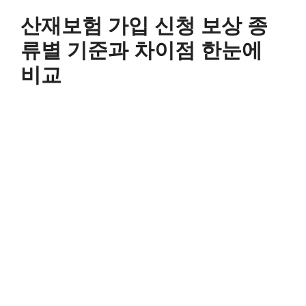
컨
산재보험 가입 신청 보상 종
텐
츠
류별 기준과 차이점 한눈에
로
비교
건
너
뛰
기