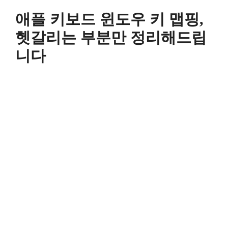
컨
애플 키보드 윈도우 키 맵핑,
텐
츠
헷갈리는 부분만 정리해드립
로
니다
건
너
뛰
기