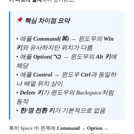
핵심 차이점 요약
• 애플
Command(⌘)
→ 윈도우의
Win
키
와 유사하지만 위치가 다름
• 애플
Option(⌥)
→ 윈도우의
Alt 키
에
해당
• 애플
Control
→ 윈도우
Ctrl
과 동일하
나 배열 위치 상이
•
Delete 키
가 윈도우의 Backspace처럼
동작
•
한/영 전환 키
가 기본적으로 없음
특히 Space 바 왼쪽에
Command → Option →