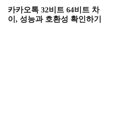
컨
카카오톡 32비트 64비트 차
텐
츠
이, 성능과 호환성 확인하기
로
건
너
뛰
기