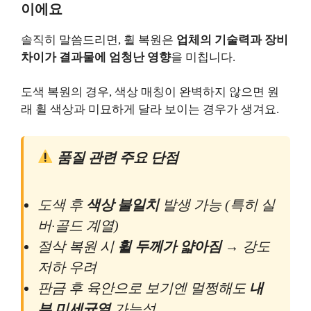
이에요
솔직히 말씀드리면, 휠 복원은
업체의 기술력과 장비
차이가 결과물에 엄청난 영향
을 미칩니다.
도색 복원의 경우, 색상 매칭이 완벽하지 않으면 원
래 휠 색상과 미묘하게 달라 보이는 경우가 생겨요.
품질 관련 주요 단점
도색 후
색상 불일치
발생 가능 (특히 실
버·골드 계열)
절삭 복원 시
휠 두께가 얇아짐
→ 강도
저하 우려
판금 후 육안으로 보기엔 멀쩡해도
내
부 미세균열
가능성