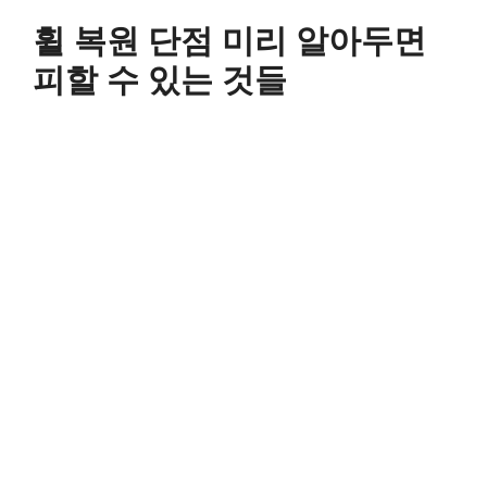
컨
휠 복원 단점 미리 알아두면
텐
츠
피할 수 있는 것들
로
건
너
뛰
기