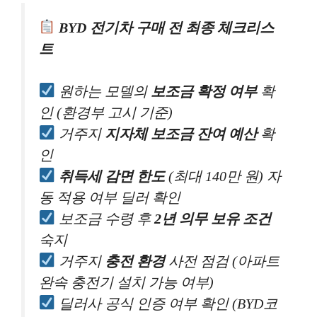
BYD 전기차 구매 전 최종 체크리스
트
원하는 모델의
보조금 확정 여부
확
인 (환경부 고시 기준)
거주지
지자체 보조금 잔여 예산
확
인
취득세 감면 한도
(최대 140만 원) 자
동 적용 여부 딜러 확인
보조금 수령 후
2년 의무 보유 조건
숙지
거주지
충전 환경
사전 점검 (아파트
완속 충전기 설치 가능 여부)
딜러사 공식 인증 여부 확인 (BYD코