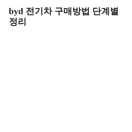
컨
byd 전기차 구매방법 단계별
텐
츠
정리
로
건
너
뛰
기