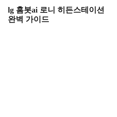
컨
lg 홈봇ai 로니 히든스테이션
텐
츠
완벽 가이드
로
건
너
뛰
기