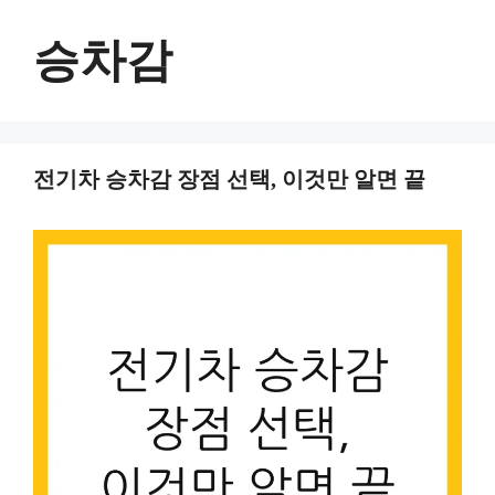
컨
텐
승차감
츠
로
건
너
전기차 승차감 장점 선택, 이것만 알면 끝
뛰
기