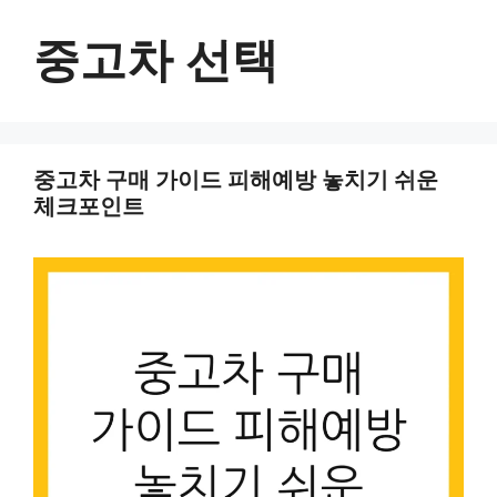
컨
텐
중고차 선택
츠
로
건
너
중고차 구매 가이드 피해예방 놓치기 쉬운
뛰
체크포인트
기