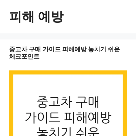
컨
텐
피해 예방
츠
로
건
너
중고차 구매 가이드 피해예방 놓치기 쉬운
뛰
체크포인트
기