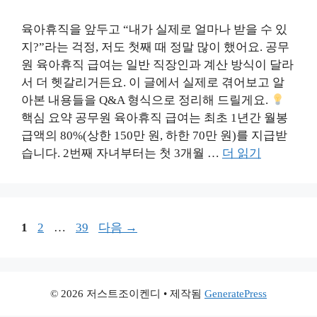
육아휴직을 앞두고 “내가 실제로 얼마나 받을 수 있
지?”라는 걱정, 저도 첫째 때 정말 많이 했어요. 공무
원 육아휴직 급여는 일반 직장인과 계산 방식이 달라
서 더 헷갈리거든요. 이 글에서 실제로 겪어보고 알
아본 내용들을 Q&A 형식으로 정리해 드릴게요.
핵심 요약 공무원 육아휴직 급여는 최초 1년간 월봉
급액의 80%(상한 150만 원, 하한 70만 원)를 지급받
습니다. 2번째 자녀부터는 첫 3개월 …
더 읽기
페
페
페
1
2
…
39
다음
→
이
이
이
지
지
지
© 2026 저스트조이켄디
• 제작됨
GeneratePress