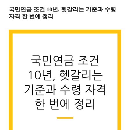
컨
국민연금 조건 10년, 헷갈리는 기준과 수령
텐
자격 한 번에 정리
츠
로
건
너
뛰
기